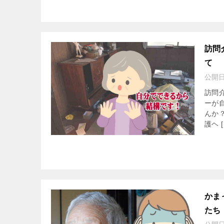
訪問
て
公開
訪問
ーが
んか
護ヘ [
かま
たち