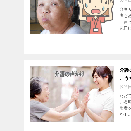
公開
介護
者も
「言
悪口ば
介護
こう
公開
ただ
いる
用者
か […