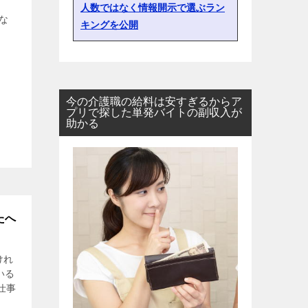
人数ではなく情報開示で選ぶラン
な
キングを公開
今の介護職の給料は安すぎるからア
プリで探した単発バイトの副収入が
助かる
たへ
けれ
いる
仕事