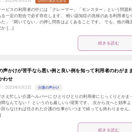
日：
2023年5月2日
訪問介護あるある
サービスの利用者の中には「クレーマー」「モンスター」という問題
ある一定の割合で必ず存在します。 軽い認知症の兆候のある利用者な
った」「聞いてない」の押し問答はよくあることです。 でも、他の職
か […]
続きを読む
の声かけが苦手なら悪い例と良い例を知って利用者のわがま
かわせ
日：
2023年5月2日
介護の声かけ
でさえ忙しい介護ヘルパーに ひとりひとりの利用者にじっくりとかま
時間なんてない！ というのも厳しいい現実です。 次から次へと効率よ
を回らなければ任された介護の仕事がいつまで経っても終わりません。
]
続きを読む