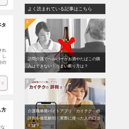
よく読まれている記事はこちら
ベタ
きれ
 し
訪問介護でヘルパーがお酒やたばこの購
分の
入はできない！うまい断り方は？
し方
介護職単発バイトアプリ「カイテク」の
評判を徹底解剖！実際に使った人の口コ
ミは？
少な