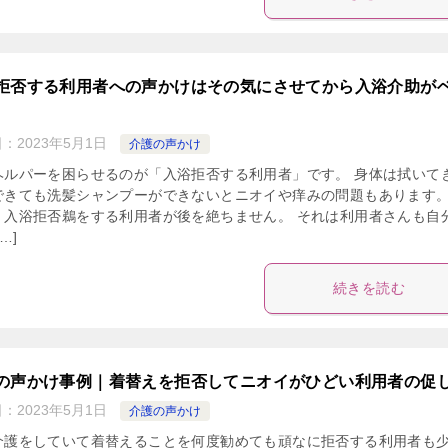
拒否する利用者への声かけはその気にさせてから入浴介助が
日：
2023年5月1日
介護の声かけ
ヘルパーを困らせるのが「入浴拒否する利用者」です。 身体は拭いて
できても洗髪シャンプーができないとニオイや痒みの問題もあります。
、入浴拒否鵜をする利用者が後を絶ちません。 それは利用者さんも自
…]
続きを読む
の声かけ事例｜着替えを拒否してニオイがひどい利用者の促
日：
2023年5月1日
介護の声かけ
介護をしていて着替えることを何度勧めても頑なに拒否する利用者も