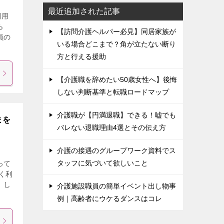
最近追加された記事
利用
ら
【訪問介護ヘルパー必見】同居家族が
員の
いる場合どこまで？角が立たない断り
方と行える援助
【介護職を辞めたい50歳女性へ】後悔
しない判断基準と転職ロードマップ
介護職が【円満退職】できる！嘘でも
まを
バレない退職理由4選とその伝え方
介護の接遇のグループワーク資料でス
タッフに気づいて欲しいこと
って
く利
 し
介護施設職員の簡単イベント出し物事
例｜高齢者にウケるダンスはコレ