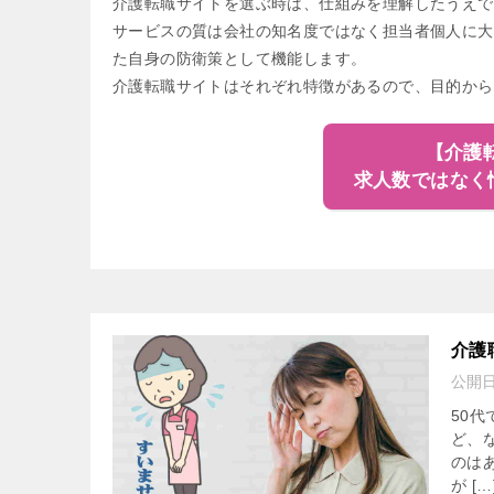
介護転職サイトを選ぶ時は、仕組みを理解したうえで
サービスの質は会社の知名度ではなく担当者個人に大
た自身の防衛策として機能します。
介護転職サイトはそれぞれ特徴があるので、目的から
【介護
求人数ではなく
介護
公開
50
ど、
のは
が […