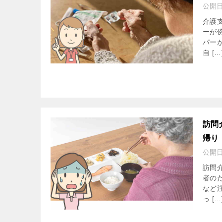
公開
介護
ーが
パー
自 […
訪問
帰り
公開
訪問
者の
など
っ […