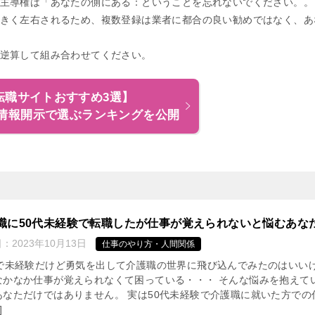
主導権は「あなたの側にある：ということを忘れないでください。。
きく左右されるため、複数登録は業者に都合の良い勧めではなく、あ
逆算して組み合わせてください。
転職サイトおすすめ3選】
情報開示で選ぶランキングを公開
職に50代未経験で転職したが仕事が覚えられないと悩むあな
日：
2023年10月13日
仕事のやり方・人間関係
代で未経験だけど勇気を出して介護職の世界に飛び込んでみたのはいい
なかなか仕事が覚えられなくて困っている・・・ そんな悩みを抱えて
あなただけではありません。 実は50代未経験で介護職に就いた方での
]