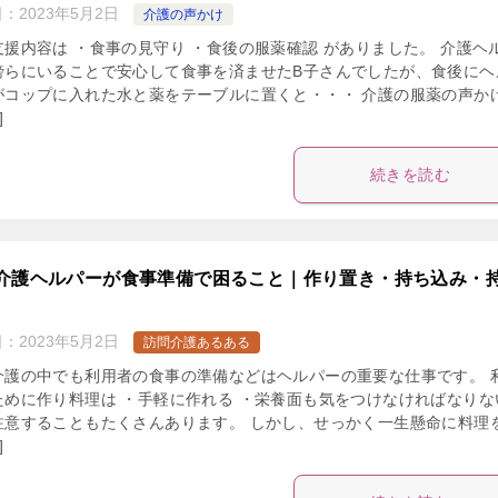
日：
2023年5月2日
介護の声かけ
支援内容は ・食事の見守り ・食後の服薬確認 がありました。 介護ヘ
傍らにいることで安心して食事を済ませたB子さんでしたが、食後にヘ
がコップに入れた水と薬をテーブルに置くと・・・ 介護の服薬の声か
]
続きを読む
介護ヘルパーが食事準備で困ること｜作り置き・持ち込み・
日：
2023年5月2日
訪問介護あるある
介護の中でも利用者の食事の準備などはヘルパーの重要な仕事です。 
ために作り料理は ・手軽に作れる ・栄養面も気をつけなければなりな
注意することもたくさんあります。 しかし、せっかく一生懸命に料理
]