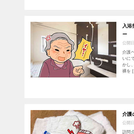
入浴
ー
公開
介護
いに
かし
裸を [
介護
公開
訪問