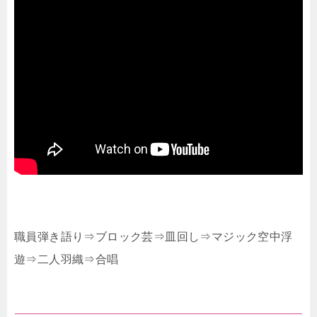
職員弾き語り⇒ブロック芸⇒皿回し⇒マジック空中浮
遊⇒二人羽織⇒合唱